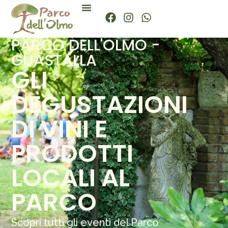
PARCO DELL'OLMO -
GUASTALLA
GLI
DEGUSTAZIONI
DI VINI E
PRODOTTI
LOCALI AL
PARCO
Scopri tutti gli eventi del Parco