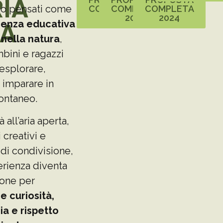
RIA
no pensati come
COMPLETA
COMPLETA
COMPLETA
2026
2025
2024
TA
ienza educativa
nella natura
,
bini e ragazzi
esplorare,
 imparare in
ntaneo.
à all’aria aperta,
 creativi e
di condivisione,
rienza diventa
ione per
e curiosità,
a e rispetto