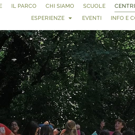
E
IL PARCO
CHI SIAMO
SCUOLE
CENTRI
ESPERIENZE
EVENTI
INFO E 