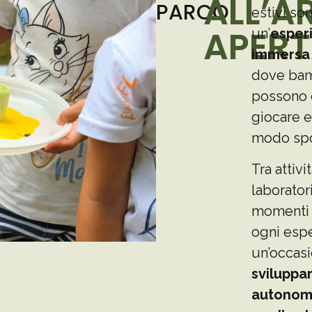
ALL’A
PARCO
estivi so
APER
un’
esper
immersa 
dove bam
possono 
giocare e
modo spo
Tra attivit
laboratori
momenti 
ogni espe
un’occas
sviluppar
autonomi