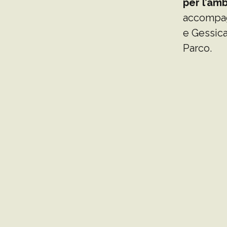
per l’am
accompag
e Gessica
Parco.