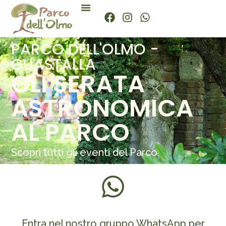
PARCO DELL'OLMO -
GUASTALLA
GLI SERATA
ASTRONOMICA
AL PARCO
Scopri tutti gli eventi del Parco
Entra nel nostro gruppo WhatsApp per