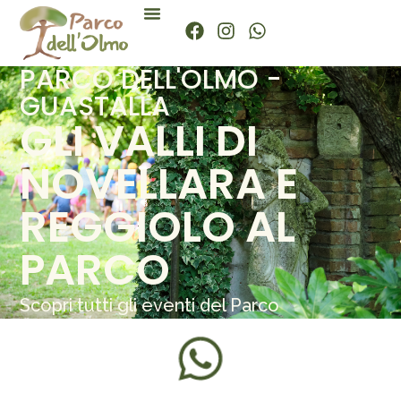
PARCO DELL'OLMO -
GUASTALLA
GLI VALLI DI
NOVELLARA E
REGGIOLO AL
PARCO
Scopri tutti gli eventi del Parco